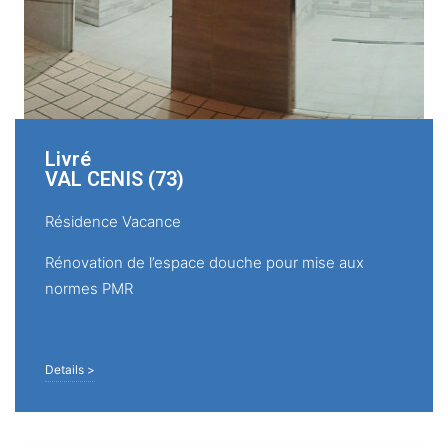
Livré
VAL CENIS (73)
Résidence Vacance
Rénovation de l’espace douche pour mise aux
normes PMR
Details >