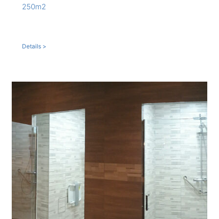
250m2
Details >