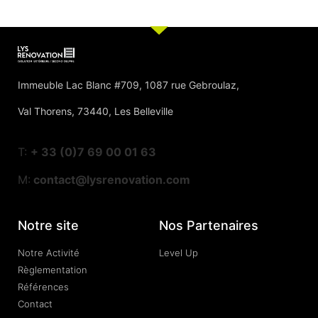
Immeuble Lac Blanc #709, 1087 rue Gebroulaz,
Val Thorens, 73440, Les Belleville
T:
+ 33 (0)7 69 00 01 63
M:
contact@lysrenovation.com
Notre site
Nos Partenaires
Notre Activité
Level Up
Règlementation
Références
Contact